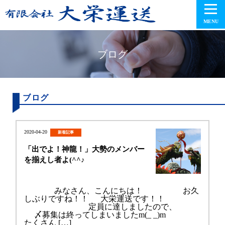
MENU
ブログ
ブログ
2020-04-20
新着記事
「出でよ！神龍！」大勢のメンバー
を揃えし者よ(^^♪
みなさん、こんにちは！ お久
しぶりですね！！ 大栄運送です！！
定員に達しましたので、
〆募集は終ってしまいましたm(_ _)m
たくさん […]