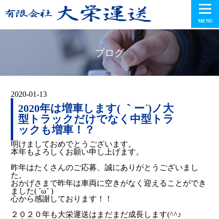
MENU
ブログ
2020-01-13
2020年は増車します( ｀ー´)ノ大
型トラックだけでなく中型トラ
ックも増車！？
明けましておめでとうございます。
本年もよろしくお願い申し上げます。
昨年はたくさんのご応募、誠にありがとうございまし
た。
おかげさまで昨年は車両に空きがなく迎えることができ
ました( ˘ω˘ )
心から感謝しております！！
２０２０年も大栄運送はまだまだ成長します(^^♪